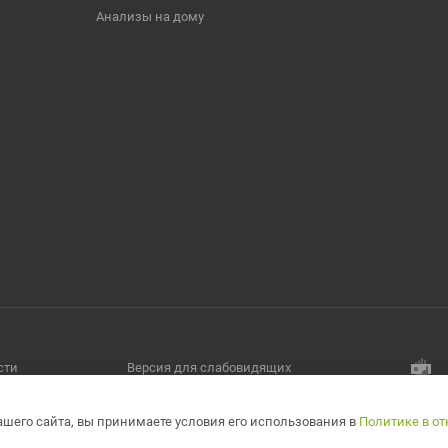
Анализы на дому
сти
Версия для слабовидящих
шего сайта, вы принимаете условия его использования в
Политике в о