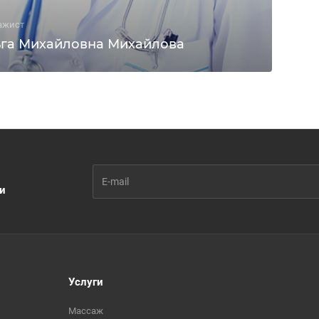
ажист
га Михайловна Михайлова
ии
Услуги
Массаж