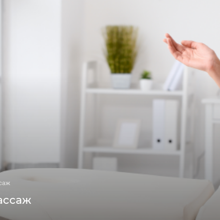
саж
ассаж