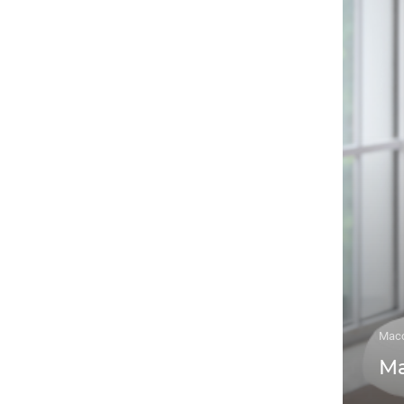
Мас
М