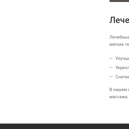
Леч
Лечебный
мягкие т
Улучш
Укреп
Сняти
В нашем 
массажа.