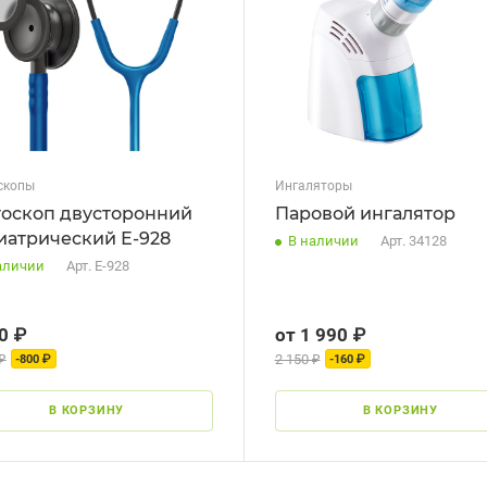
Механизм распыления
Нагревание и превращение в
пар
Интенсивность распыления, мл/
мин
0-2
Тип
Паровой
скопы
Ингаляторы
тоскоп двусторонний
Паровой ингалятор
иатрический Е-928
В наличии
Арт.
34128
аличии
Арт.
E-928
0 ₽
от 1 990 ₽
₽
2 150 ₽
-800 ₽
-160 ₽
В КОРЗИНУ
В КОРЗИНУ