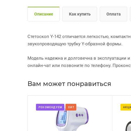
Описание
Как купить
Оплата
Стетоскоп Y-142 отличается легкостью, компак
звукопроводящую трубку Y-образной формы.
Модель надежна и долговечна в эксплуатации и
онлайн-чат или позвоните по телефону. Проконс
Вам может понравиться
РЕКОМЕНДУЕМ
ХИТ
АКЦ
Вес, г
окружающей
130
Длина трубок, см
56